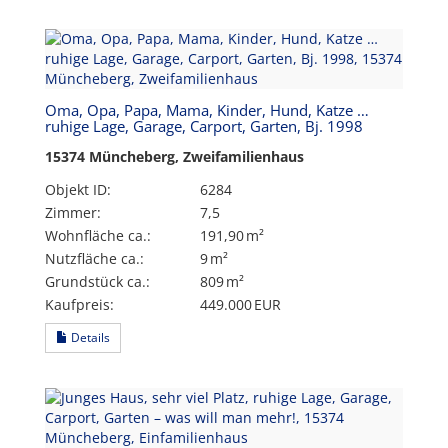
Oma, Opa, Papa, Mama, Kinder, Hund, Katze …
ruhige Lage, Garage, Carport, Garten, Bj. 1998
15374 Müncheberg, Zweifamilienhaus
Objekt ID:
6284
Zimmer:
7,5
Wohnfläche ca.:
191,90 m²
Nutzfläche ca.:
9 m²
Grund­stück ca.:
809 m²
Kaufpreis:
449.000 EUR
Details