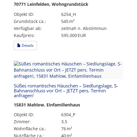
70771 Leinfelden, Wohngrundstück
Objekt ID:
6254_H
Grund­stück ca.:
545 m²
Verfügbar ab:
zeitnah n. Abstimmun
Kaufpreis:
595.000 EUR
Details
Süßes romantisches Häuschen – Siedlungslage, S-
Bahnanschluss vor Ort – JETZT pers. Termin
anfragen!
15831 Mahlow, Einfamilienhaus
Objekt ID:
6304_P
Zimmer:
3,5
Wohnfläche ca.:
76 m²
Nutzfläche ca.:
40 m²