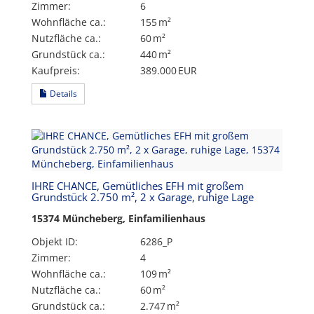
Zimmer:
6
Wohnfläche ca.:
155 m²
Nutzfläche ca.:
60 m²
Grund­stück ca.:
440 m²
Kaufpreis:
389.000 EUR
Details
IHRE CHANCE, Gemütliches EFH mit großem
Grundstück 2.750 m², 2 x Garage, ruhige Lage
15374 Müncheberg, Einfamilienhaus
Objekt ID:
6286_P
Zimmer:
4
Wohnfläche ca.:
109 m²
Nutzfläche ca.:
60 m²
Grund­stück ca.:
2.747 m²