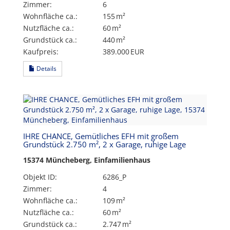
Zimmer:
6
Wohnfläche ca.:
155 m²
Nutzfläche ca.:
60 m²
Grund­stück ca.:
440 m²
Kaufpreis:
389.000 EUR
Details
IHRE CHANCE, Gemütliches EFH mit großem
Grundstück 2.750 m², 2 x Garage, ruhige Lage
15374 Müncheberg, Einfamilienhaus
Objekt ID:
6286_P
Zimmer:
4
Wohnfläche ca.:
109 m²
Nutzfläche ca.:
60 m²
Grund­stück ca.:
2.747 m²