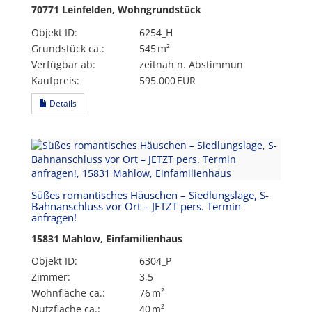
70771 Leinfelden, Wohngrundstück
Objekt ID:
6254_H
Grund­stück ca.:
545 m²
Verfügbar ab:
zeitnah n. Abstimmun
Kaufpreis:
595.000 EUR
Details
Süßes romantisches Häuschen – Siedlungslage, S-
Bahnanschluss vor Ort – JETZT pers. Termin
anfragen!
15831 Mahlow, Einfamilienhaus
Objekt ID:
6304_P
Zimmer:
3,5
Wohnfläche ca.:
76 m²
Nutzfläche ca.:
40 m²