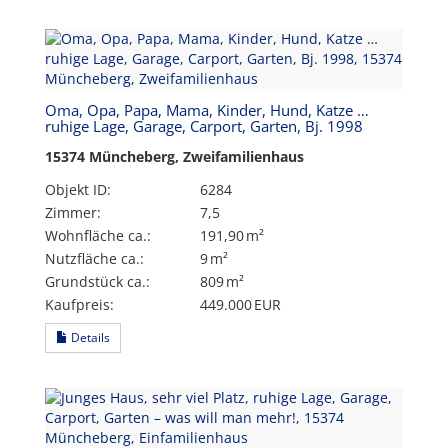
Oma, Opa, Papa, Mama, Kinder, Hund, Katze …
ruhige Lage, Garage, Carport, Garten, Bj. 1998
15374 Müncheberg, Zweifamilienhaus
Objekt ID:
6284
Zimmer:
7,5
Wohnfläche ca.:
191,90 m²
Nutzfläche ca.:
9 m²
Grund­stück ca.:
809 m²
Kaufpreis:
449.000 EUR
Details