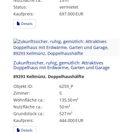
Nutzfläche ca.:
25 m²
Status:
vermietet
Kaufpreis:
697.000 EUR
Details
Zukunftssicher, ruhig, gemütlich: Attraktives
Doppelhaus mit Erdwärme, Garten und Garage
89293 Kellmünz, Doppelhaushälfte
Objekt ID:
6259_P
Zimmer:
5
Wohnfläche ca.:
135,50 m²
Nutzfläche ca.:
50 m²
Grund­stück ca.:
527 m²
Kaufpreis:
444.000 EUR
Details