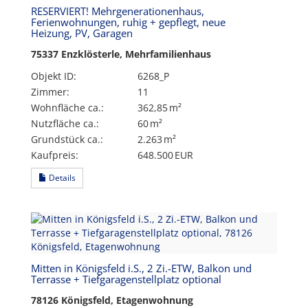
RESERVIERT! Mehrgenerationenhaus,
Ferienwohnungen, ruhig + gepflegt, neue
Heizung, PV, Garagen
75337 Enzklösterle, Mehrfamilienhaus
Objekt ID:
6268_P
Zimmer:
11
Wohnfläche ca.:
362,85 m²
Nutzfläche ca.:
60 m²
Grund­stück ca.:
2.263 m²
Kaufpreis:
648.500 EUR
Details
Mitten in Königsfeld i.S., 2 Zi.-ETW, Balkon und
Terrasse + Tiefgaragenstellplatz optional
78126 Königsfeld, Etagenwohnung