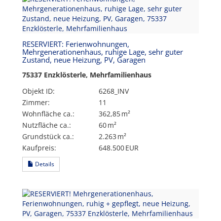
RESERVIERT: Ferienwohnungen,
Mehrgenerationenhaus, ruhige Lage, sehr guter
Zustand, neue Heizung, PV, Garagen
75337 Enzklösterle, Mehrfamilienhaus
Objekt ID:
6268_INV
Zimmer:
11
Wohnfläche ca.:
362,85 m²
Nutzfläche ca.:
60 m²
Grund­stück ca.:
2.263 m²
Kaufpreis:
648.500 EUR
Details