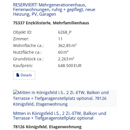
RESERVIERT! Mehrgenerationenhaus,
Ferienwohnungen, ruhig + gepflegt, neue
Heizung, PV, Garagen
75337 Enzklösterle, Mehrfamilienhaus
Objekt ID:
6268_P
Zimmer:
11
Wohnfläche ca.:
362,85 m²
Nutzfläche ca.:
60 m²
Grund­stück ca.:
2.263 m²
Kaufpreis:
648.500 EUR
Details
Mitten in Königsfeld i.S., 2 Zi.-ETW, Balkon und
Terrasse + Tiefgaragenstellplatz optional
78126 Königsfeld, Etagenwohnung