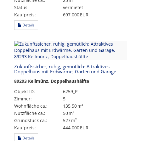
Nutzfläche ca.:
25 m²
Status:
vermietet
Kaufpreis:
697.000 EUR
Details
Zukunftssicher, ruhig, gemütlich: Attraktives
Doppelhaus mit Erdwärme, Garten und Garage
89293 Kellmünz, Doppelhaushälfte
Objekt ID:
6259_P
Zimmer:
5
Wohnfläche ca.:
135,50 m²
Nutzfläche ca.:
50 m²
Grund­stück ca.:
527 m²
Kaufpreis:
444.000 EUR
Details